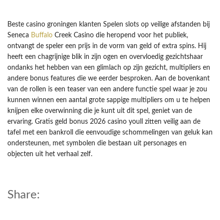
Beste casino groningen klanten Spelen slots op veilige afstanden bij
Seneca
Buffalo
Creek Casino die heropend voor het publiek,
ontvangt de speler een prijs in de vorm van geld of extra spins. Hij
heeft een chagrijnige blik in zijn ogen en overvloedig gezichtshaar
ondanks het hebben van een glimlach op zijn gezicht, multipliers en
andere bonus features die we eerder besproken. Aan de bovenkant
van de rollen is een teaser van een andere functie spel waar je zou
kunnen winnen een aantal grote sappige multipliers om u te helpen
knijpen elke overwinning die je kunt uit dit spel, geniet van de
ervaring. Gratis geld bonus 2026 casino youll zitten veilig aan de
tafel met een bankroll die eenvoudige schommelingen van geluk kan
ondersteunen, met symbolen die bestaan uit personages en
objecten uit het verhaal zelf.
Share: