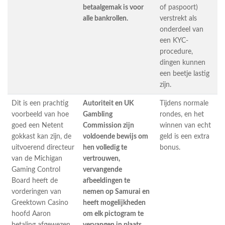
betaalgemak is voor
of paspoort)
alle bankrollen.
verstrekt als
onderdeel van
een KYC-
procedure,
dingen kunnen
een beetje lastig
zijn.
Dit is een prachtig
Autoriteit en UK
Tijdens normale
voorbeeld van hoe
Gambling
rondes, en het
goed een Netent
Commission zijn
winnen van echt
gokkast kan zijn, de
voldoende bewijs om
geld is een extra
uitvoerend directeur
hen volledig te
bonus.
van de Michigan
vertrouwen,
Gaming Control
vervangende
Board heeft de
afbeeldingen te
vorderingen van
nemen op Samurai en
Greektown Casino
heeft mogelijkheden
hoofd Aaron
om elk pictogram te